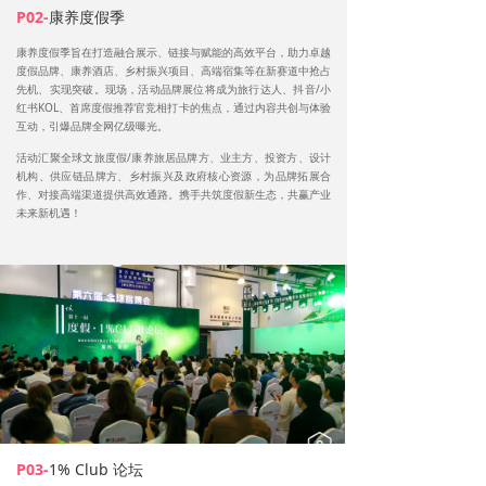
P02-
康养度假季
康养度假季旨在打造融合展示、链接与赋能的高效平台，助力卓越
度假品牌、康养酒店、乡村振兴项目、高端宿集等在新赛道中抢占
先机、实现突破。现场，活动品牌展位将成为旅行达人、抖音/小
红书KOL、首席度假推荐官竞相打卡的焦点，通过内容共创与体验
互动，引爆品牌全网亿级曝光。
活动汇聚全球文旅度假/康养旅居品牌方、业主方、投资方、设计
机构、供应链品牌方、乡村振兴及政府核心资源，为品牌拓展合
作、对接高端渠道提供高效通路。携手共筑度假新生态，共赢产业
未来新机遇！
P03-
1% Club 论坛